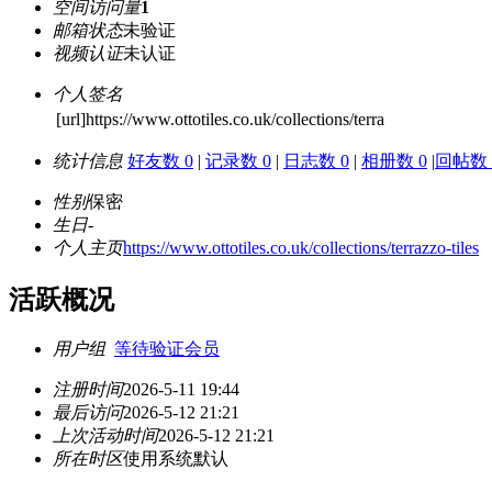
空间访问量
1
邮箱状态
未验证
视频认证
未认证
个人签名
[url]https://www.ottotiles.co.uk/collections/terra
统计信息
好友数 0
|
记录数 0
|
日志数 0
|
相册数 0
|
回帖数 
性别
保密
生日
-
个人主页
https://www.ottotiles.co.uk/collections/terrazzo-tiles
活跃概况
用户组
等待验证会员
注册时间
2026-5-11 19:44
最后访问
2026-5-12 21:21
上次活动时间
2026-5-12 21:21
所在时区
使用系统默认