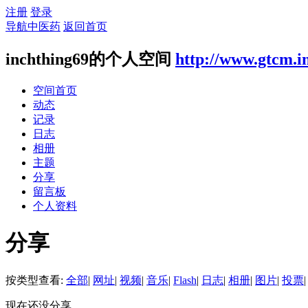
注册
登录
导航中医药
返回首页
inchthing69的个人空间
http://www.gtcm.i
空间首页
动态
记录
日志
相册
主题
分享
留言板
个人资料
分享
按类型查看:
全部
|
网址
|
视频
|
音乐
|
Flash
|
日志
|
相册
|
图片
|
投票
|
现在还没分享