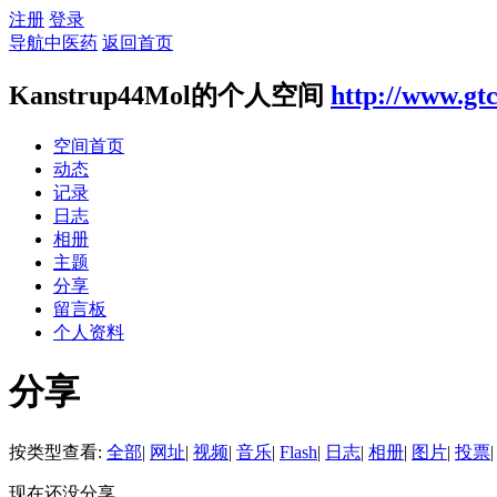
注册
登录
导航中医药
返回首页
Kanstrup44Mol的个人空间
http://www.gt
空间首页
动态
记录
日志
相册
主题
分享
留言板
个人资料
分享
按类型查看:
全部
|
网址
|
视频
|
音乐
|
Flash
|
日志
|
相册
|
图片
|
投票
|
现在还没分享