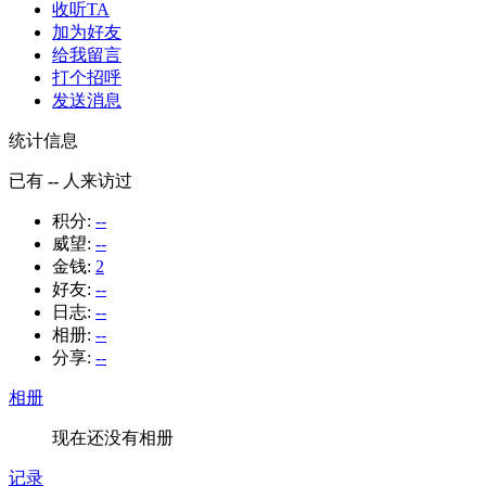
收听TA
加为好友
给我留言
打个招呼
发送消息
统计信息
已有
--
人来访过
积分:
--
威望:
--
金钱:
2
好友:
--
日志:
--
相册:
--
分享:
--
相册
现在还没有相册
记录