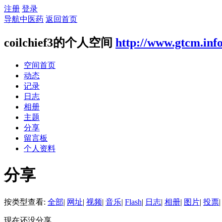
注册
登录
导航中医药
返回首页
coilchief3的个人空间
http://www.gtcm.inf
空间首页
动态
记录
日志
相册
主题
分享
留言板
个人资料
分享
按类型查看:
全部
|
网址
|
视频
|
音乐
|
Flash
|
日志
|
相册
|
图片
|
投票
|
现在还没分享