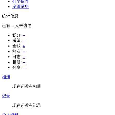
打个招呼
发送消息
统计信息
已有
--
人来访过
积分:
--
威望:
--
金钱:
4
好友:
--
日志:
--
相册:
--
分享:
--
相册
现在还没有相册
记录
现在还没有记录
个人资料