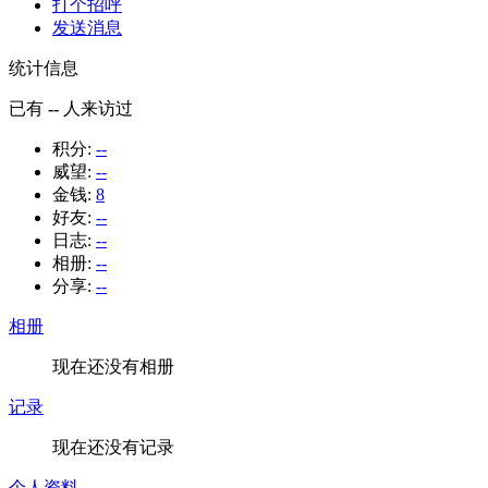
打个招呼
发送消息
统计信息
已有
--
人来访过
积分:
--
威望:
--
金钱:
8
好友:
--
日志:
--
相册:
--
分享:
--
相册
现在还没有相册
记录
现在还没有记录
个人资料