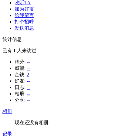
收听TA
加为好友
给我留言
打个招呼
发送消息
统计信息
已有
1
人来访过
积分:
--
威望:
--
金钱:
2
好友:
--
日志:
--
相册:
--
分享:
--
相册
现在还没有相册
记录