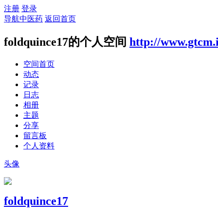
注册
登录
导航中医药
返回首页
foldquince17的个人空间
http://www.gtcm.
空间首页
动态
记录
日志
相册
主题
分享
留言板
个人资料
头像
foldquince17