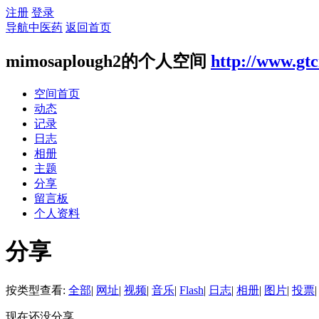
注册
登录
导航中医药
返回首页
mimosaplough2的个人空间
http://www.gt
空间首页
动态
记录
日志
相册
主题
分享
留言板
个人资料
分享
按类型查看:
全部
|
网址
|
视频
|
音乐
|
Flash
|
日志
|
相册
|
图片
|
投票
|
现在还没分享