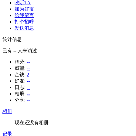
收听TA
加为好友
给我留言
打个招呼
发送消息
统计信息
已有
--
人来访过
积分:
--
威望:
--
金钱:
2
好友:
--
日志:
--
相册:
--
分享:
--
相册
现在还没有相册
记录