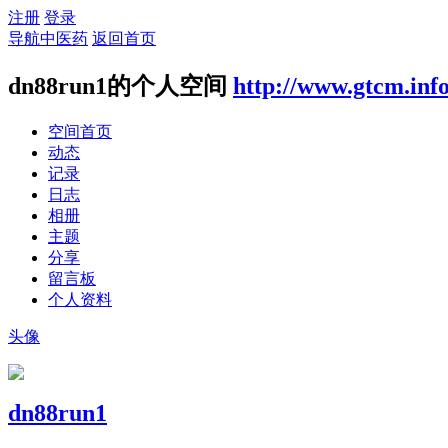
注册
登录
导航中医药
返回首页
dn88run1的个人空间
http://www.gtcm.inf
空间首页
动态
记录
日志
相册
主题
分享
留言板
个人资料
头像
dn88run1