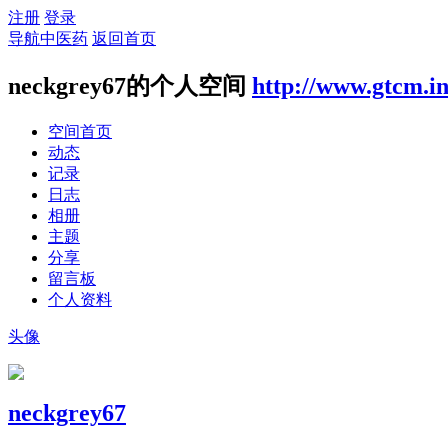
注册
登录
导航中医药
返回首页
neckgrey67的个人空间
http://www.gtcm.i
空间首页
动态
记录
日志
相册
主题
分享
留言板
个人资料
头像
neckgrey67