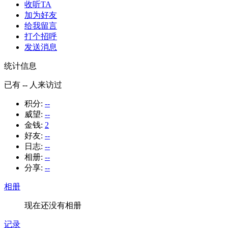
收听TA
加为好友
给我留言
打个招呼
发送消息
统计信息
已有
--
人来访过
积分:
--
威望:
--
金钱:
2
好友:
--
日志:
--
相册:
--
分享:
--
相册
现在还没有相册
记录