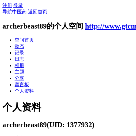
注册
登录
导航中医药
返回首页
archerbeast89的个人空间
http://www.gtcm
空间首页
动态
记录
日志
相册
主题
分享
留言板
个人资料
个人资料
archerbeast89
(UID: 1377932)