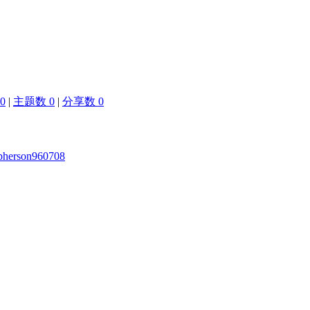
0
|
主题数 0
|
分享数 0
acpherson960708