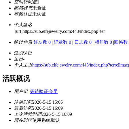
空间访问量
1
邮箱状态
未验证
视频认证
未认证
个人签名
[url]https://sub.elfejewelry.com:443/index.php?ter
统计信息
好友数 0
|
记录数 0
|
日志数 0
|
相册数 0
|
回帖数 
性别
保密
生日
-
个人主页
https://sub.elfejewelry.com:443/index.php?terrellm
活跃概况
用户组
等待验证会员
注册时间
2026-5-15 15:05
最后访问
2026-5-15 16:09
上次活动时间
2026-5-15 16:09
所在时区
使用系统默认