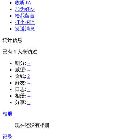
收听TA
加为好友
给我留言
打个招呼
发送消息
统计信息
已有
1
人来访过
积分:
--
威望:
--
金钱:
2
好友:
--
日志:
--
相册:
--
分享:
--
相册
现在还没有相册
记录