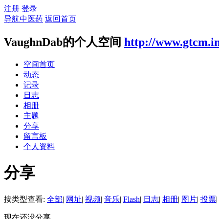
注册
登录
导航中医药
返回首页
VaughnDab的个人空间
http://www.gtcm.i
空间首页
动态
记录
日志
相册
主题
分享
留言板
个人资料
分享
按类型查看:
全部
|
网址
|
视频
|
音乐
|
Flash
|
日志
|
相册
|
图片
|
投票
|
现在还没分享