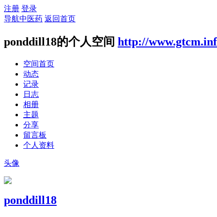
注册
登录
导航中医药
返回首页
ponddill18的个人空间
http://www.gtcm.in
空间首页
动态
记录
日志
相册
主题
分享
留言板
个人资料
头像
ponddill18