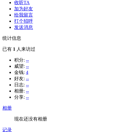
收听TA
加为好友
给我留言
打个招呼
发送消息
统计信息
已有
1
人来访过
积分:
--
威望:
--
金钱:
4
好友:
--
日志:
--
相册:
--
分享:
--
相册
现在还没有相册
记录