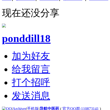
现在还没分享
ponddill18
加为好友
给我留言
打个招呼
发送消息
|
Archiver
|
手机版
|
导航中医药
(
官方QQ群:110873141
)