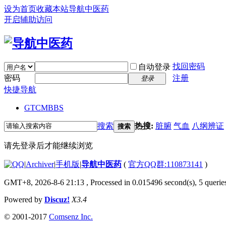
设为首页
收藏本站
导航中医药
开启辅助访问
找回密码
自动登录
密码
注册
登录
快捷导航
GTCM
BBS
搜索
热搜:
脏腑
气血
八纲辨证
搜索
请先登录后才能继续浏览
|
Archiver
|
手机版
|
导航中医药
(
官方QQ群:110873141
)
GMT+8, 2026-8-6 21:13
, Processed in 0.015496 second(s), 5 queries
Powered by
Discuz!
X3.4
© 2001-2017
Comsenz Inc.