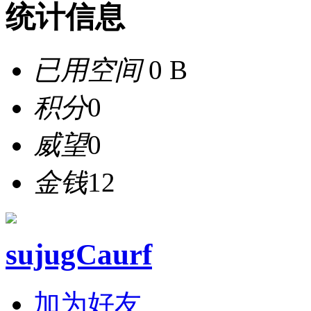
统计信息
已用空间
0 B
积分
0
威望
0
金钱
12
sujugCaurf
加为好友