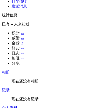
打个招呼
发送消息
统计信息
已有
--
人来访过
积分:
--
威望:
--
金钱:
2
好友:
--
日志:
--
相册:
--
分享:
--
相册
现在还没有相册
记录
现在还没有记录
个人资料