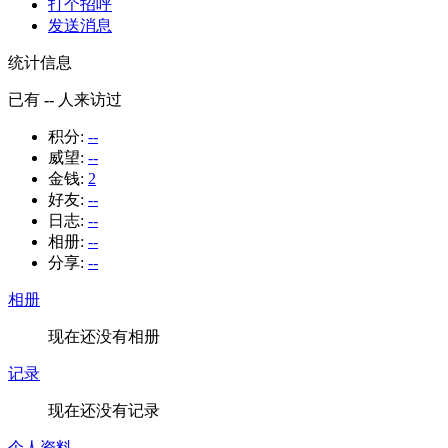
打个招呼
发送消息
统计信息
已有
--
人来访过
积分:
--
威望:
--
金钱:
2
好友:
--
日志:
--
相册:
--
分享:
--
相册
现在还没有相册
记录
现在还没有记录
个人资料