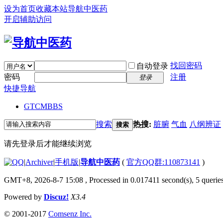
设为首页
收藏本站
导航中医药
开启辅助访问
找回密码
自动登录
密码
注册
登录
快捷导航
GTCM
BBS
搜索
热搜:
脏腑
气血
八纲辨证
搜索
请先登录后才能继续浏览
|
Archiver
|
手机版
|
导航中医药
(
官方QQ群:110873141
)
GMT+8, 2026-8-7 15:08
, Processed in 0.017411 second(s), 5 queries
Powered by
Discuz!
X3.4
© 2001-2017
Comsenz Inc.