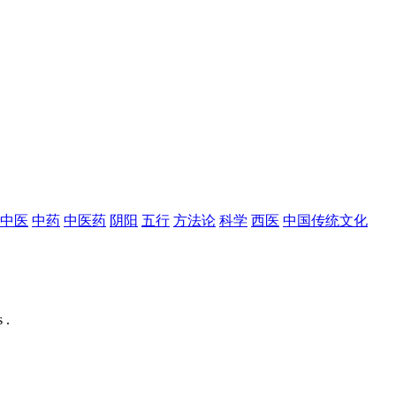
中医
中药
中医药
阴阳
五行
方法论
科学
西医
中国传统文化
 .