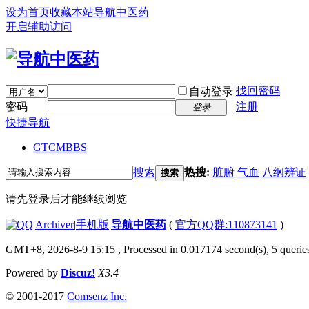
设为首页
收藏本站
导航中医药
开启辅助访问
找回密码
自动登录
密码
注册
登录
快捷导航
GTCM
BBS
搜索
热搜:
脏腑
气血
八纲辨证
搜索
请先登录后才能继续浏览
|
Archiver
|
手机版
|
导航中医药
(
官方QQ群:110873141
)
GMT+8, 2026-8-9 15:15
, Processed in 0.017174 second(s), 5 queries
Powered by
Discuz!
X3.4
© 2001-2017
Comsenz Inc.