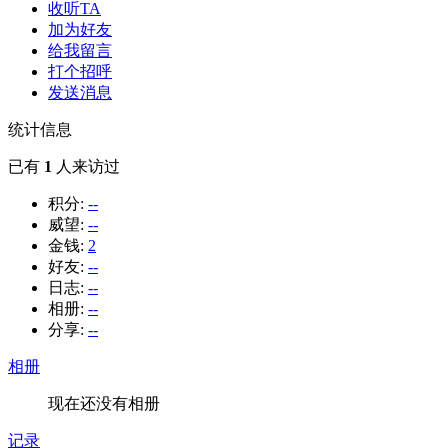
收听TA
加为好友
给我留言
打个招呼
发送消息
统计信息
已有
1
人来访过
积分:
--
威望:
--
金钱:
2
好友:
--
日志:
--
相册:
--
分享:
--
相册
现在还没有相册
记录