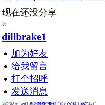
现在还没分享
dillbrake1
加为好友
给我留言
打个招呼
发送消息
|
Archiver
|
手机版
|
导航中医药
(
官方QQ群:110873141
)