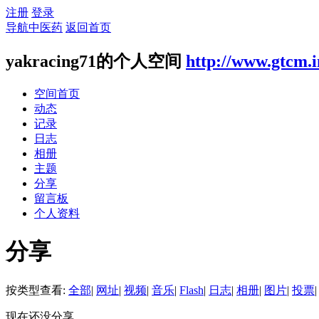
注册
登录
导航中医药
返回首页
yakracing71的个人空间
http://www.gtcm.
空间首页
动态
记录
日志
相册
主题
分享
留言板
个人资料
分享
按类型查看:
全部
|
网址
|
视频
|
音乐
|
Flash
|
日志
|
相册
|
图片
|
投票
|
现在还没分享