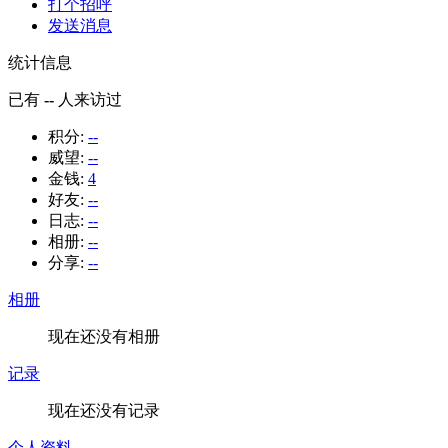
打个招呼
发送消息
统计信息
已有
--
人来访过
积分:
--
威望:
--
金钱:
4
好友:
--
日志:
--
相册:
--
分享:
--
相册
现在还没有相册
记录
现在还没有记录
个人资料