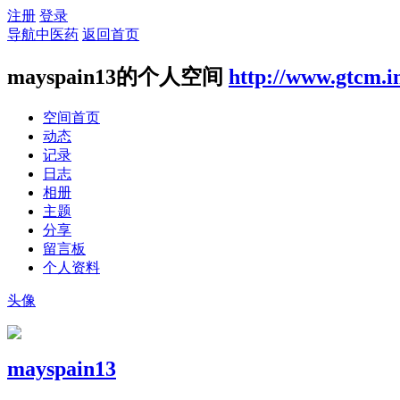
注册
登录
导航中医药
返回首页
mayspain13的个人空间
http://www.gtcm.i
空间首页
动态
记录
日志
相册
主题
分享
留言板
个人资料
头像
mayspain13