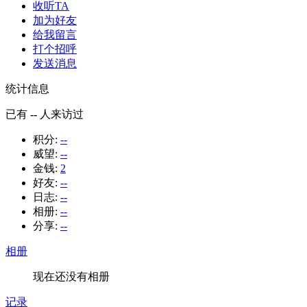
收听TA
加为好友
给我留言
打个招呼
发送消息
统计信息
已有
--
人来访过
积分:
--
威望:
--
金钱:
2
好友:
--
日志:
--
相册:
--
分享:
--
相册
现在还没有相册
记录