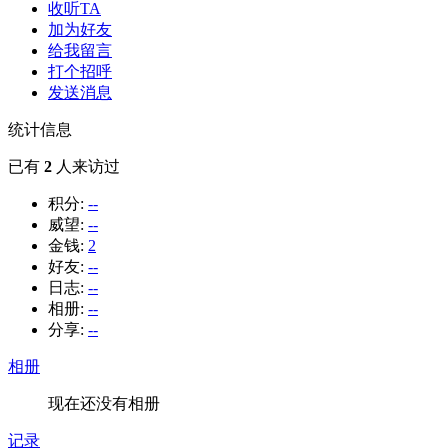
收听TA
加为好友
给我留言
打个招呼
发送消息
统计信息
已有
2
人来访过
积分:
--
威望:
--
金钱:
2
好友:
--
日志:
--
相册:
--
分享:
--
相册
现在还没有相册
记录