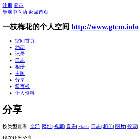
注册
登录
导航中医药
返回首页
一枝梅花的个人空间
http://www.gtcm.inf
空间首页
动态
记录
日志
相册
主题
分享
留言板
个人资料
分享
按类型查看:
全部
|
网址
|
视频
|
音乐
|
Flash
|
日志
|
相册
|
图片
|
投票
|
现在还没分享