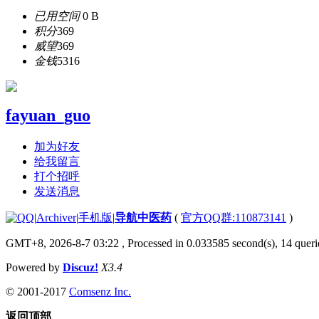
已用空间
0 B
积分
369
威望
369
金钱
5316
fayuan_guo
加为好友
给我留言
打个招呼
发送消息
|
Archiver
|
手机版
|
导航中医药
(
官方QQ群:110873141
)
GMT+8, 2026-8-7 03:22
, Processed in 0.033585 second(s), 14 querie
Powered by
Discuz!
X3.4
© 2001-2017
Comsenz Inc.
返回顶部