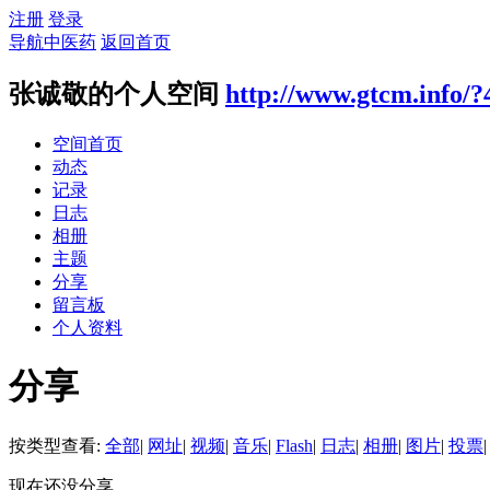
注册
登录
导航中医药
返回首页
张诚敬的个人空间
http://www.gtcm.info/?
空间首页
动态
记录
日志
相册
主题
分享
留言板
个人资料
分享
按类型查看:
全部
|
网址
|
视频
|
音乐
|
Flash
|
日志
|
相册
|
图片
|
投票
|
现在还没分享