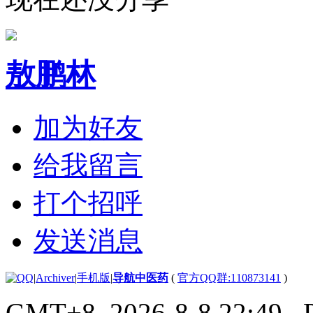
敖鹏林
加为好友
给我留言
打个招呼
发送消息
|
Archiver
|
手机版
|
导航中医药
(
官方QQ群:110873141
)
GMT+8, 2026-8-8 22:49
, 