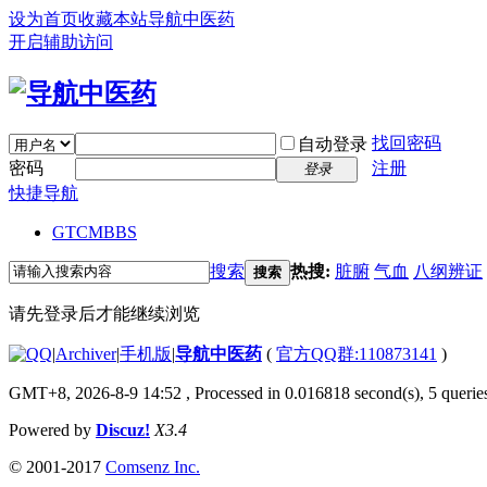
设为首页
收藏本站
导航中医药
开启辅助访问
找回密码
自动登录
密码
注册
登录
快捷导航
GTCM
BBS
搜索
热搜:
脏腑
气血
八纲辨证
搜索
请先登录后才能继续浏览
|
Archiver
|
手机版
|
导航中医药
(
官方QQ群:110873141
)
GMT+8, 2026-8-9 14:52
, Processed in 0.016818 second(s), 5 queries
Powered by
Discuz!
X3.4
© 2001-2017
Comsenz Inc.