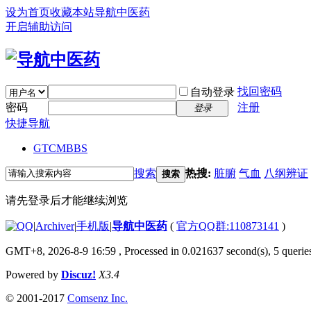
设为首页
收藏本站
导航中医药
开启辅助访问
找回密码
自动登录
密码
注册
登录
快捷导航
GTCM
BBS
搜索
热搜:
脏腑
气血
八纲辨证
搜索
请先登录后才能继续浏览
|
Archiver
|
手机版
|
导航中医药
(
官方QQ群:110873141
)
GMT+8, 2026-8-9 16:59
, Processed in 0.021637 second(s), 5 queries
Powered by
Discuz!
X3.4
© 2001-2017
Comsenz Inc.