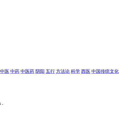
中医
中药
中医药
阴阳
五行
方法论
科学
西医
中国传统文化
 .