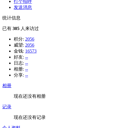
打个招呼
发送消息
统计信息
已有
305
人来访过
积分:
2056
威望:
2056
金钱:
16573
好友:
--
日志:
--
相册:
--
分享:
--
相册
现在还没有相册
记录
现在还没有记录
个人资料