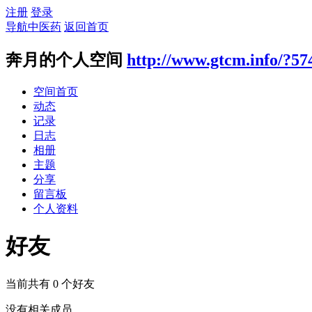
注册
登录
导航中医药
返回首页
奔月的个人空间
http://www.gtcm.info/?57
空间首页
动态
记录
日志
相册
主题
分享
留言板
个人资料
好友
当前共有
0
个好友
没有相关成员