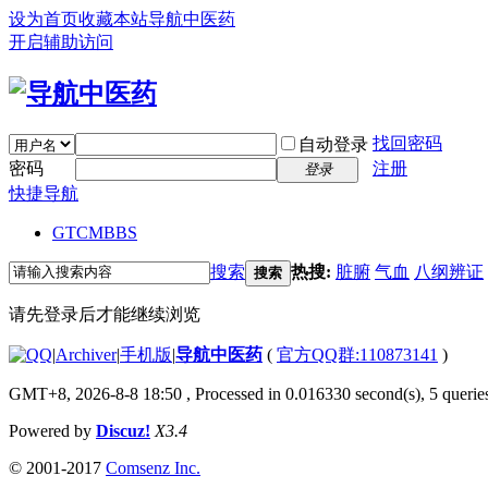
设为首页
收藏本站
导航中医药
开启辅助访问
找回密码
自动登录
密码
注册
登录
快捷导航
GTCM
BBS
搜索
热搜:
脏腑
气血
八纲辨证
搜索
请先登录后才能继续浏览
|
Archiver
|
手机版
|
导航中医药
(
官方QQ群:110873141
)
GMT+8, 2026-8-8 18:50
, Processed in 0.016330 second(s), 5 queries
Powered by
Discuz!
X3.4
© 2001-2017
Comsenz Inc.