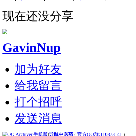
现在还没分享
GavinNup
加为好友
给我留言
打个招呼
发送消息
|
Archiver
|
手机版
|
导航中医药
(
官方QQ群:110873141
)