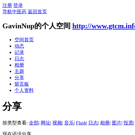
注册
登录
导航中医药
返回首页
GavinNup的个人空间
http://www.gtcm.in
空间首页
动态
记录
日志
相册
主题
分享
留言板
个人资料
分享
按类型查看:
全部
|
网址
|
视频
|
音乐
|
Flash
|
日志
|
相册
|
图片
|
投票
|
现在还没分享