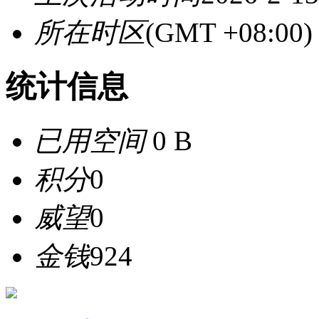
所在时区
(GMT +08:0
统计信息
已用空间
0 B
积分
0
威望
0
金钱
924