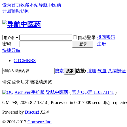
设为首页
收藏本站
导航中医药
开启辅助访问
找回密码
自动登录
密码
注册
登录
快捷导航
GTCM
BBS
搜索
热搜:
脏腑
气血
八纲辨证
搜索
请先登录后才能继续浏览
|
Archiver
|
手机版
|
导航中医药
(
官方QQ群:110873141
)
GMT+8, 2026-8-7 18:14
, Processed in 0.017909 second(s), 5 queries
Powered by
Discuz!
X3.4
© 2001-2017
Comsenz Inc.