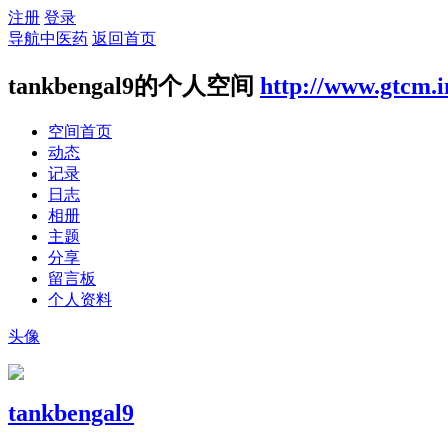
注册
登录
导航中医药
返回首页
tankbengal9的个人空间
http://www.gtcm.i
空间首页
动态
记录
日志
相册
主题
分享
留言板
个人资料
头像
tankbengal9