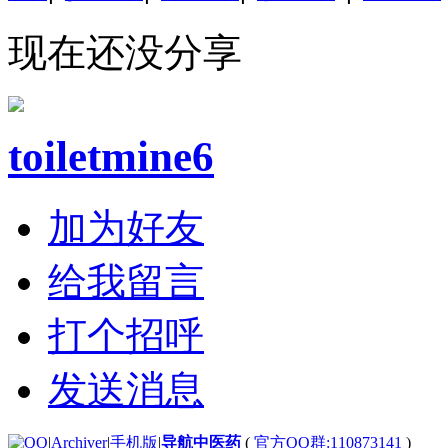
现在还没分享
toiletmine6
加为好友
给我留言
打个招呼
发送消息
|
Archiver
|
手机版
|
导航中医药
(
官方QQ群:110873141
)