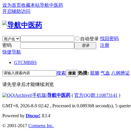
设为首页
收藏本站
导航中医药
开启辅助访问
找回密码
自动登录
密码
注册
登录
快捷导航
GTCM
BBS
搜索
热搜:
脏腑
气血
八纲辨证
搜索
请先登录后才能继续浏览
|
Archiver
|
手机版
|
导航中医药
(
官方QQ群:110873141
)
GMT+8, 2026-8-9 02:42
, Processed in 0.089368 second(s), 5 queries
Powered by
Discuz!
X3.4
© 2001-2017
Comsenz Inc.