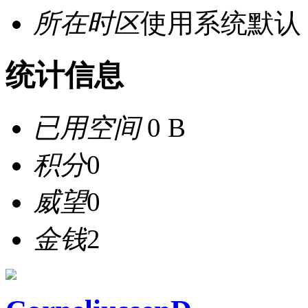
所在时区
使用系统默认
统计信息
已用空间
0 B
积分
0
威望
0
金钱
2