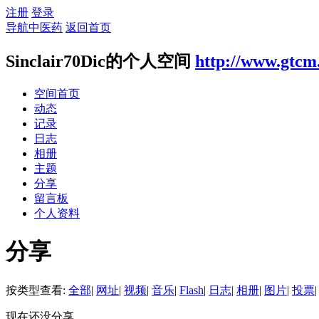
注册
登录
导航中医药
返回首页
Sinclair70Dic的个人空间
http://www.gtcm
空间首页
动态
记录
日志
相册
主题
分享
留言板
个人资料
分享
按类型查看:
全部
|
网址
|
视频
|
音乐
|
Flash
|
日志
|
相册
|
图片
|
投票
|
现在还没分享