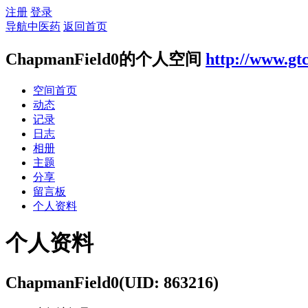
注册
登录
导航中医药
返回首页
ChapmanField0的个人空间
http://www.gt
空间首页
动态
记录
日志
相册
主题
分享
留言板
个人资料
个人资料
ChapmanField0
(UID: 863216)