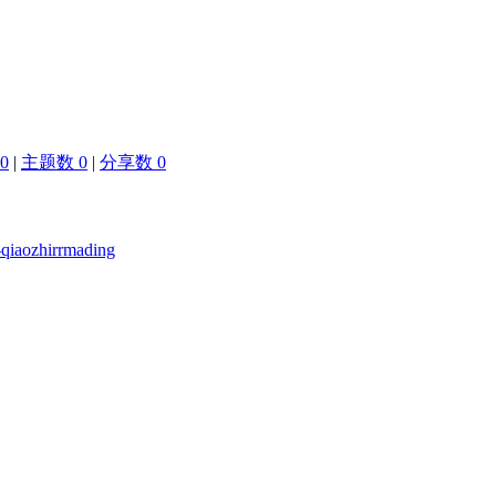
0
|
主题数 0
|
分享数 0
-qiaozhirrmading