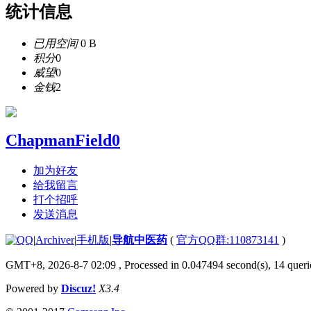
统计信息
已用空间
0 B
积分
0
威望
0
金钱
2
ChapmanField0
加为好友
给我留言
打个招呼
发送消息
|
Archiver
|
手机版
|
导航中医药
(
官方QQ群:110873141
)
GMT+8, 2026-8-7 02:09
, Processed in 0.047494 second(s), 14 querie
Powered by
Discuz!
X3.4