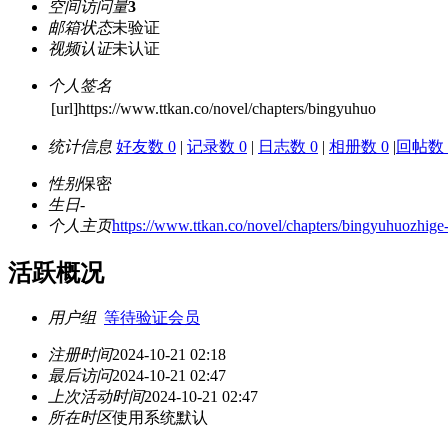
空间访问量
3
邮箱状态
未验证
视频认证
未认证
个人签名
[url]https://www.ttkan.co/novel/chapters/bingyuhuo
统计信息
好友数 0
|
记录数 0
|
日志数 0
|
相册数 0
|
回帖数 
性别
保密
生日
-
个人主页
https://www.ttkan.co/novel/chapters/bingyuhuozhige
活跃概况
用户组
等待验证会员
注册时间
2024-10-21 02:18
最后访问
2024-10-21 02:47
上次活动时间
2024-10-21 02:47
所在时区
使用系统默认