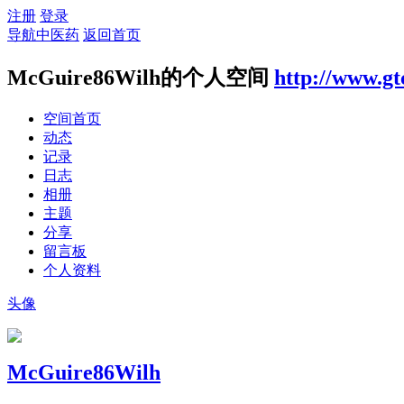
注册
登录
导航中医药
返回首页
McGuire86Wilh的个人空间
http://www.gt
空间首页
动态
记录
日志
相册
主题
分享
留言板
个人资料
头像
McGuire86Wilh