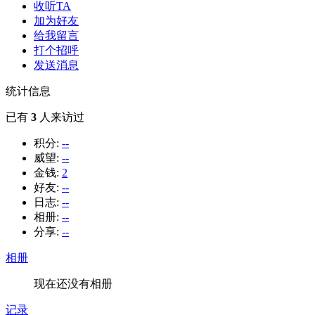
收听TA
加为好友
给我留言
打个招呼
发送消息
统计信息
已有
3
人来访过
积分:
--
威望:
--
金钱:
2
好友:
--
日志:
--
相册:
--
分享:
--
相册
现在还没有相册
记录