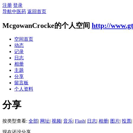
注册
登录
导航中医药
返回首页
McgowanCrocke的个人空间
http://www.g
空间首页
动态
记录
日志
相册
主题
分享
留言板
个人资料
分享
按类型查看:
全部
|
网址
|
视频
|
音乐
|
Flash
|
日志
|
相册
|
图片
|
投票
|
现在还没分享