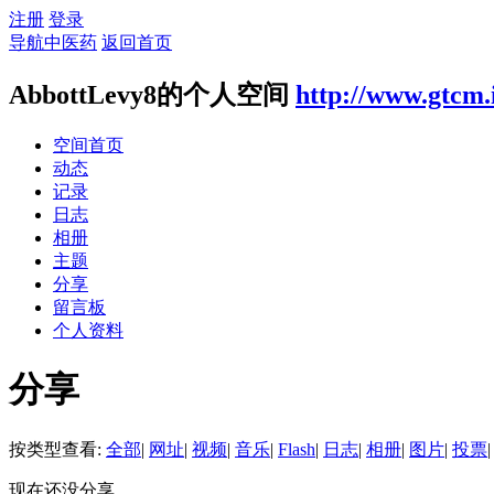
注册
登录
导航中医药
返回首页
AbbottLevy8的个人空间
http://www.gtcm.
空间首页
动态
记录
日志
相册
主题
分享
留言板
个人资料
分享
按类型查看:
全部
|
网址
|
视频
|
音乐
|
Flash
|
日志
|
相册
|
图片
|
投票
|
现在还没分享